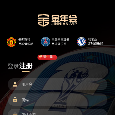
送
18
元
注册
登录